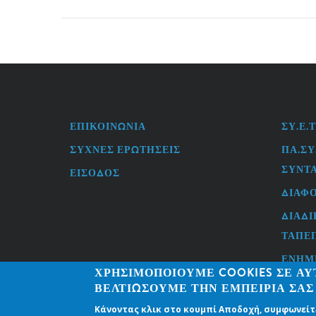
ΕΠΙΚΟΙΝΩΝΊΑ
ΣΥ.Ε.Τ
FOOTER
USEFU
MENU
LINKS
ΣΥΧΝΈΣ ΕΡΩΤΉΣΕΙΣ
ΠΑ.ΣΥ
ΣΥΝΤ
ΕΊΣΟΔΟΣ
ΔΙΆΦΟ
ΔΙΑΔΙ
ΤΑΠΕ
ΕΝΗΜ
ΧΡΗΣΙΜΟΠΟΙΟΎΜΕ COOKIES ΣΕ ΑΥ
ΠΡΟΣ
ΒΕΛΤΙΏΣΟΥΜΕ ΤΗΝ ΕΜΠΕΙΡΊΑ ΣΑΣ
ΤΑ ΒΙ
Κάνοντας κλικ στο κουμπί Αποδοχή, συμφωνείτ