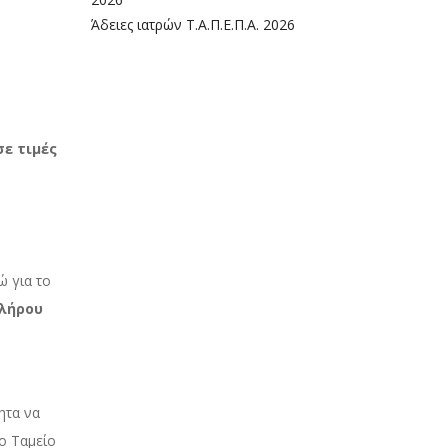
Άδειες ιατρών Τ.Α.Π.Ε.Π.Α. 2026
σε τιμές
ώ για το
κλήρου
τα να
ο Ταμείο