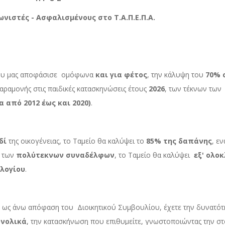
λισμένους στο Τ.Α.Π.Ε.Π.Α.
ας αποφάσισε ομόφωνα
και για φέτος
, την κάλυψη του
70% 
αραμονής στις παιδικές κατασκηνώσεις έτους
2026
,
των τέκνων των
 από 2012 έως και 2020)
.
δί
της οικογένειας, το Ταμείο θα καλύψει το
85%
της δαπάνης
, εν
ά
των
πολύτεκνων συναδέλφων
, το Ταμείο θα καλύψει
εξ' ολο
ολογίου
.
απόφαση του Διοικητικού Συμβουλίου, έχετε την δυνατότη
υνολικά
, την κατασκήνωση που επιθυμείτε, γνωστοποιώντας την στ