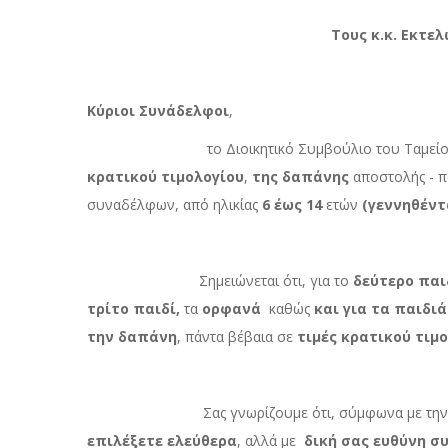
Τους κ.κ. Εκτελωνιστές - Ασφα
Κύριοι Συνάδελφοι
,
το Διοικητικό Συμβούλιο του Ταμείου μ
κρατικού τιμολογίου
,
της δαπάνης
αποστολής - π
συναδέλφων, από ηλικίας
6 έως 14
ετών
(γεννηθέντα
Σημειώνεται ότι, για το
δεύτερο παι
τρίτο παιδί,
τα
ορφανά
καθώς
και για τα παιδι
την δαπάνη
,
πάντα βέβαια σε
τιμές κρατικού τιμ
Σας γνωρίζουμε ότι, σύμφωνα με την ως άνω 
επιλέξετε ελεύθερα
, αλλά με
δική σας ευθύνη σ