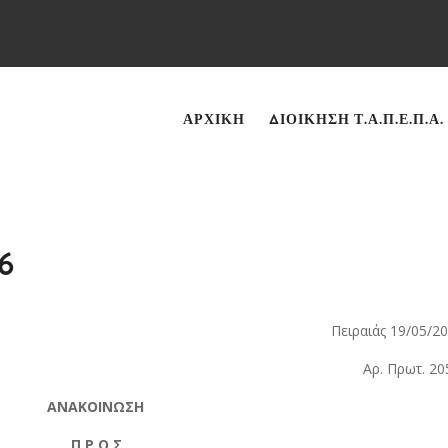
ΑΡΧΙΚΉ
ΔΙΟΊΚΗΣΗ Τ.Α.Π.Ε.Π.Α.
6
 19/05/202
ωτ. 205
ΩΣΗ
 Σ