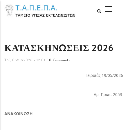
Παράκαμψη
MAIN
προς
NAVIGATI
το
κυρίως
περιεχόμενο
ΚΑΤΑΣΚΗΝΩΣΕΙΣ 2026
Τρί, 05/19/2026 - 12:01
/
0 Comments
Πειραιάς 19/05/2026
Αρ. Πρωτ. 2053
ΑΝΑΚΟΙΝΩΣΗ