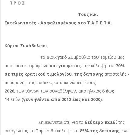
Π Ρ Ο Σ
Τους κ.κ.
Εκτελωνιστές - Ασφαλισμένους στο Τ.Α.Π.Ε.Π.Α.
Κύριοι Συνάδελφοι
,
το Διοικητικό Συμβούλιο του Ταμείου μας
αποφάσισε ομόφωνα
και για φέτος
, την κάλυψη του
70%
σε τιμές κρατικού τιμολογίου
,
της δαπάνης
αποστολής -
παραμονής στις παιδικές κατασκηνώσεις έτους
2026
,
των τέκνων των συναδέλφων, από ηλικίας
6 έως
14
ετών
(γεννηθέντα από 2012 έως και 2020)
.
Σημειώνεται ότι, για το
δεύτερο παιδί
της
οικογένειας, το Ταμείο θα καλύψει το
85%
της δαπάνης
, ενώ