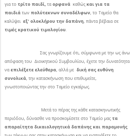
για το
τρίτο παιδί,
τα
ορφανά
καθώς
και για τα
παιδιά
των
πολύτεκνων συναδέλφων
, το Ταμείο θα
καλύψει
εξ' ολοκλήρου την δαπάνη
,
πάντα βέβαια σε
τιμές κρατικού τιμολογίου
.
Σας γνωρίζουμε ότι, σύμφωνα με την ως άνω
απόφαση του Διοικητικού Συμβουλίου, έχετε την δυνατότητα
να
επιλέξετε ελεύθερα
, αλλά με
δική σας ευθύνη
συνολικά
, την κατασκήνωση που επιθυμείτε,
γνωστοποιώντας την στο Ταμείο εγκαίρως.
Μετά το πέρας της κάθε κατασκηνωτικής
περιόδου, δύνασθε να προσκομίσετε στο Ταμείο μας
τα
απαραίτητα δικαιολογητικά δαπάνης και παραμονής
των τέκνων σας στην κατασκήνωση και να εισπράξετε το