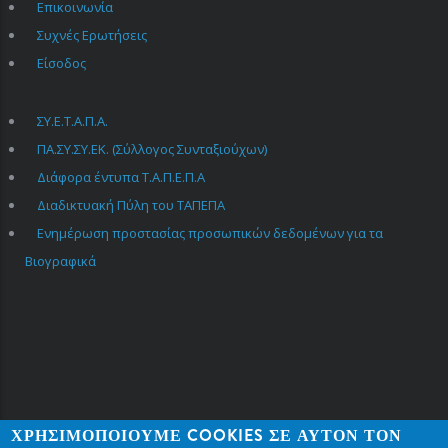
Επικοινωνία
FOOTER
MENU
Συχνές Ερωτήσεις
Είσοδος
ΣΥ.Ε.Τ.Α.Π.Α.
USEFUL
LINKS
ΠΑ.ΣΥ.ΣΥ.ΕΚ. (Σύλλογος Συνταξιούχων)
Διάφορα έντυπα Τ.Α.Π.Ε.Π.Α
Διαδικτυακή Πύλη του ΤΑΠΕΠΑ
Ενημέρωση προστασίας προσωπικών δεδομένων για τα
Βιογραφικά
ΧΡΗΣΙΜΟΠΟΙΟΎΜΕ COOKIES ΣΕ ΑΥΤΌΝ ΤΟΝ