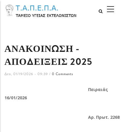
Παράκαμψη
MAIN
προς
NAVIGATI
το
κυρίως
περιεχόμενο
ΑΝΑΚΟΙΝΩΣΗ -
ΑΠΟΔΕΙΞΕΙΣ 2025
Δευ, 01/19/2026 - 09:39
/
0 Comments
Πειραιάς
16/01/2026
Αρ. Πρωτ. 2268