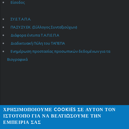
Είσοδος
ΣΥ.Ε.Τ.Α.Π.Α.
USEFUL
LINKS
ΠΑ.ΣΥ.ΣΥ.ΕΚ. (Σύλλογος Συνταξιούχων)
Διάφορα έντυπα Τ.Α.Π.Ε.Π.Α
Διαδικτυακή Πύλη του ΤΑΠΕΠΑ
Ενημέρωση προστασίας προσωπικών δεδομένων για τα
Βιογραφικά
ΧΡΗΣΙΜΟΠΟΙΟΎΜΕ COOKIES ΣΕ ΑΥΤΌΝ ΤΟΝ
ΙΣΤΌΤΟΠΟ ΓΙΑ ΝΑ ΒΕΛΤΙΏΣΟΥΜΕ ΤΗΝ
ΕΜΠΕΙΡΊΑ ΣΑΣ